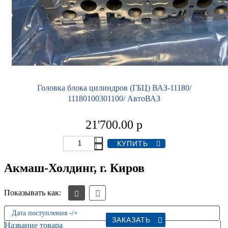
Головка блока цилиндров (ГБЦ) ВАЗ-11180/
11180100301100/ АвтоВАЗ
21'700.00
р
Акмаш-Холдинг, г. Киров
Показывать как:
Дата поступления -/+
ЗАКАЗАТЬ
ЗАКАЗАТЬ
ЗАКАЗАТЬ
ЗАКАЗАТЬ
ЗАКАЗАТЬ
ЗАКАЗАТЬ
ЗАКАЗАТЬ
ЗАКАЗАТЬ
ЗАКАЗАТЬ
Название товара