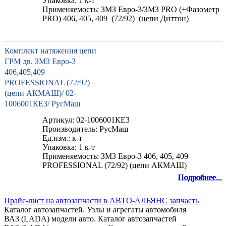
Упаковка: 1 к-т
Применяемость: ЗМЗ Евро-3/ЗМЗ PRO (+Фазометр
PRO) 406, 405, 409 (72/92) (цепи Диттон)
Комплект натяжения цепи
ГРМ дв. ЗМЗ Евро-3
406,405,409
PROFESSIONAL (72/92)
(цепи АКМАШ)/ 02-
1006001КE3/ РусМаш
Артикул: 02-1006001КE3
Производитель: РусМаш
Ед.изм.: к-т
Упаковка: 1 к-т
Применяемость: ЗМЗ Евро-3 406, 405, 409
PROFESSIONAL (72/92) (цепи АКМАШ)
Подробнее...
Подробнее...
Подробнее...
Подробнее...
Подробнее...
Подробнее...
Подробнее...
Подробнее...
Подробнее...
Прайс-лист на автозапчасти в АВТО-АЛЬЯНС запчасть
Каталог автозапчастей. Узлы и агрегаты автомобиля
ВАЗ (LADA) модели авто. Каталог автозапчастей